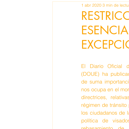
1 abr 2020
3 min de lectu
RESTRIC
ESENCIAL
EXCEPCI
El Diario Oficial 
(DOUE) ha publicad
de suma importanci
nos ocupa en el mom
directrices, relativa
régimen de tránsito 
los ciudadanos de la
política de visado
rebasamiento de e