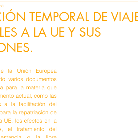
ra
CIÓN TEMPORAL DE VIA
ES A LA UE Y SUS
ONES.
de la Unión Europea 
o varios documentos 
a para la materia que 
ento actual, como las 
s a la facilitación del 
para la repatriación de 
 UE, los efectos en la 
s, el tratamiento del 
stancia o la libre 