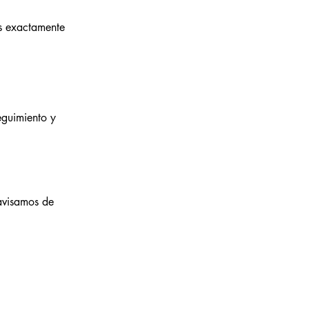
.
os exactamente
eguimiento y
 avisamos de