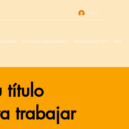
Iniciar sesión
tudiantes
Movilidad Latinoamérica
Nacionaldiad LMD
Más
título
ra trabajar