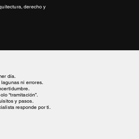
quitectura, derecho y
imer día.
 lagunas ni errores.
incertidumbre.
olo “tramitación”.
quisitos y pasos.
ialista responde por ti.