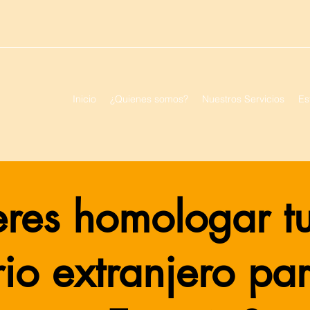
Inicio
¿Quienes somos?
Nuestros Servicios
Es
res homologar tu 
rio extranjero pa